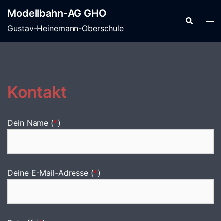
Zum
Modellbahn-AG GHO
Inhalt
Suche
Men
Gustav-Heinemann-Oberschule
springen
ums
Kontakt
Dein Name (
*
)
Deine E-Mail-Adresse (
*
)