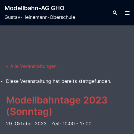
Zum
Modellbahn-AG GHO
Inhalt
Suche
Men
Gustav-Heinemann-Oberschule
springen
ums
« Alle Veranstaltungen
Diese Veranstaltung hat bereits stattgefunden.
Modellbahntage 2023
(Sonntag)
29. Oktober 2023 | Zeit: 10:00
-
17:00