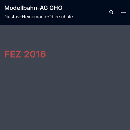
Zum
Modellbahn-AG GHO
Inhalt
Suche
Men
Gustav-Heinemann-Oberschule
springen
ums
FEZ 2016